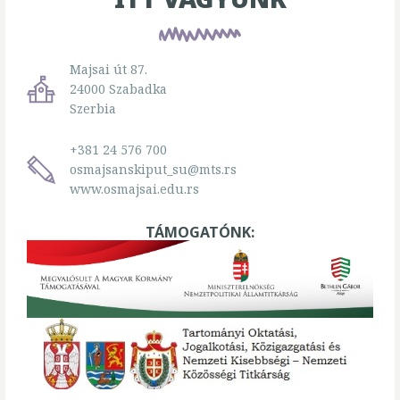
Majsai út 87.
24000 Szabadka
Szerbia
+381 24 576 700
osmajsanskiput_su@mts.rs
www.osmajsai.edu.rs
TÁMOGATÓNK: