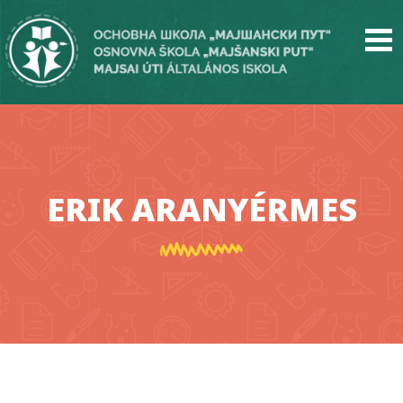
Skip
to
main
content
ERIK ARANYÉRMES