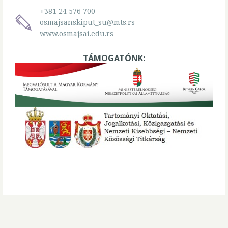
+381 24 576 700
osmajsanskiput_su@mts.rs
www.osmajsai.edu.rs
TÁMOGATÓNK: