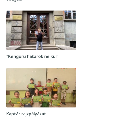
"Kenguru határok nélkül"
Kaptár rajzpályázat