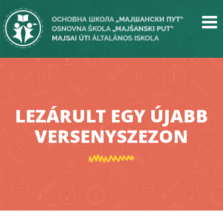
Skip
to
main
content
LEZÁRULT EGY ÚJABB
VERSENYSZEZON