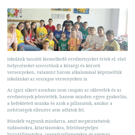
Iskolánk tanulói kiemelkedő eredményeket értek el: első
helyezéseket szereztünk a községi és körzeti
versenyeken, valamint három alkalommal képviseltük
iskolánkat az országos versenyeken is.
Az igazi sikert azonban nem csupán az oklevelek és az
eredmények jelentették, hanem minden egyes gyakorlás,
a befektetett munka és azok a pillanatok, amikor a
nehézségek ellenére sem adtátok fel.
Büszkék vagyunk mindarra, amit megmutattatok:
tudásotokra, kitartásotokra, felelősségteljes
hozzáállásotokra, csapatszellemetekre és egymás