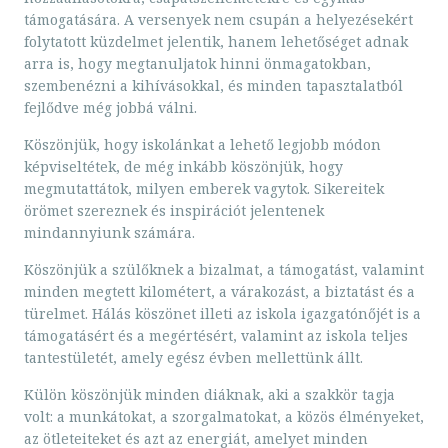
támogatására. A versenyek nem csupán a helyezésekért
folytatott küzdelmet jelentik, hanem lehetőséget adnak
arra is, hogy megtanuljatok hinni önmagatokban,
szembenézni a kihívásokkal, és minden tapasztalatból
fejlődve még jobbá válni.
Köszönjük, hogy iskolánkat a lehető legjobb módon
képviseltétek, de még inkább köszönjük, hogy
megmutattátok, milyen emberek vagytok. Sikereitek
örömet szereznek és inspirációt jelentenek
mindannyiunk számára.
Köszönjük a szülőknek a bizalmat, a támogatást, valamint
minden megtett kilométert, a várakozást, a biztatást és a
türelmet. Hálás köszönet illeti az iskola igazgatónőjét is a
támogatásért és a megértésért, valamint az iskola teljes
tantestületét, amely egész évben mellettünk állt.
Külön köszönjük minden diáknak, aki a szakkör tagja
volt: a munkátokat, a szorgalmatokat, a közös élményeket,
az ötleteiteket és azt az energiát, amelyet minden