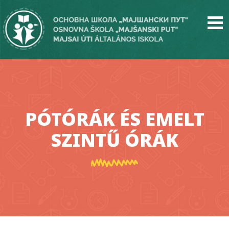
Skip
to
main
content
PÓTÓRÁK ÉS EMELT
SZINTŰ ÓRÁK