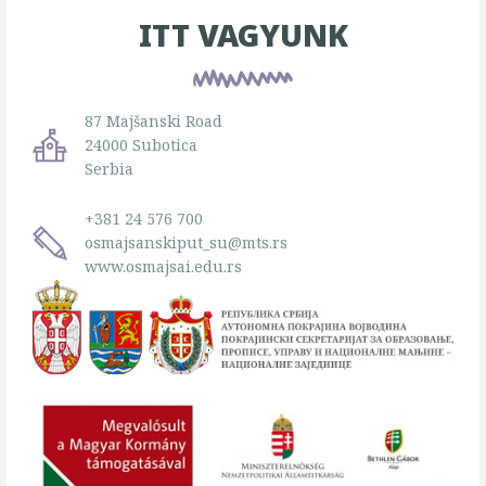
ITT VAGYUNK
87 Majšanski Road
24000 Subotica
Serbia
+381 24 576 700
osmajsanskiput_su@mts.rs
www.osmajsai.edu.rs