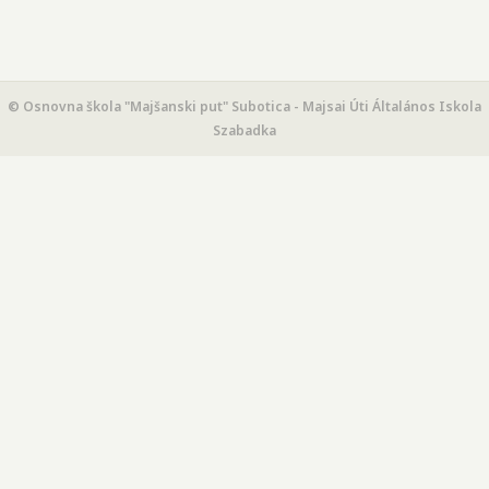
© Osnovna škola "Majšanski put" Subotica - Majsai Úti Általános Iskola
Szabadka