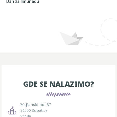
Dan za limunadu
GDE SE NALAZIMO?
Majšanski put 87
24000 Subotica
Srbija