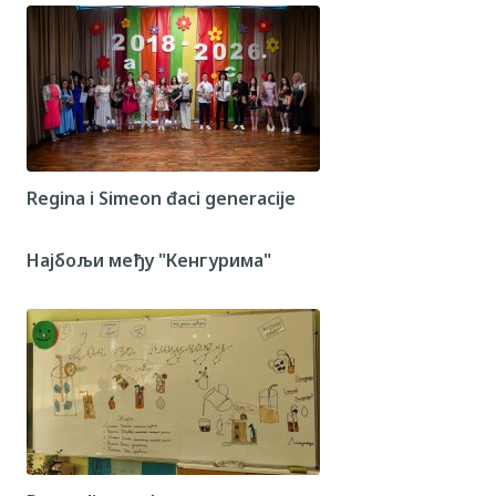
Regina i Simeon đaci generacije
Најбољи међу "Кенгурима"