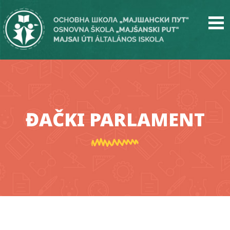
Skip
to
main
content
ĐAČKI PARLAMENT