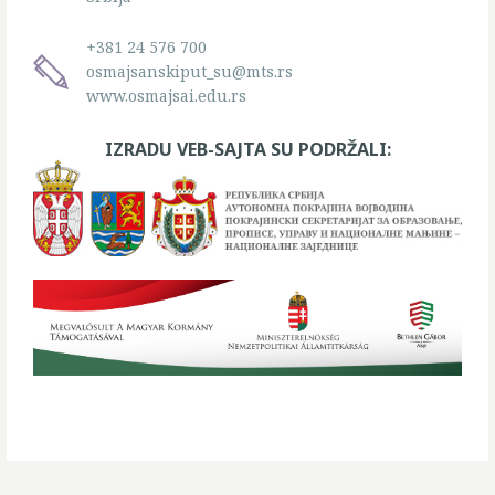
+381 24 576 700
osmajsanskiput_su@mts.rs
www.osmajsai.edu.rs
IZRADU VEB-SAJTA SU PODRŽALI: