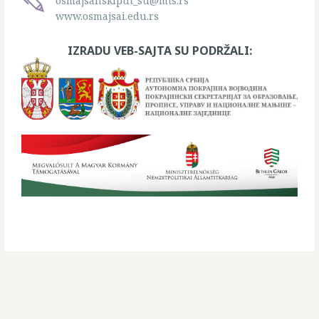
osmajsanskiput_su@mts.rs
www.osmajsai.edu.rs
IZRADU VEB-SAJTA SU PODRŽALI: