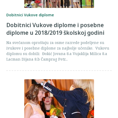
Dobitnici Vukove diplome
Dobitnici Vukove diplome i posebne
diplome u 2018/2019 školskoj godini
Na svečanom oproštaju za osme razrede podeljene su
ivukove i posebne diplome za najbolje učenike. Vukovu
diplomu su dobili: Đokić Jovana 8.a Vujaklija Milica 8.a
Lacman Dijana 8.b Čamprag Petr...