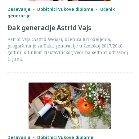
Dešavanja
Dobitnici Vukove diplome
Učenik
generacije
Đak generacije Astrid Vajs
Astrid Vajs (Astrid Weiss), učenica 8.d odeljenja,
proglašena je za Đaka generacije u školskoj 2017/2018.
godini, odlukom Nastavničkog veća na sednici održanoj
1. juna.
Dešavanja
Dobitnici Vukove diplome