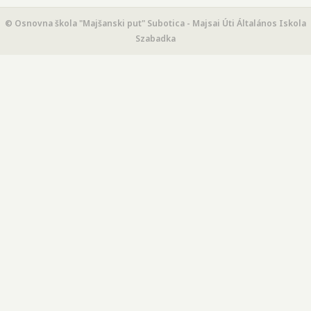
© Osnovna škola "Majšanski put" Subotica - Majsai Úti Általános Iskola
Szabadka