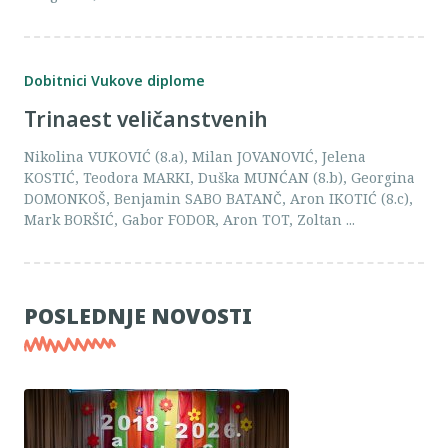
Dobitnici Vukove diplome
Trinaest veličanstvenih
Nikolina VUKOVIĆ (8.a), Milan JOVANOVIĆ, Jelena
KOSTIĆ, Teodora MARKI, Duška MUNĆAN (8.b), Georgina
DOMONKOŠ, Benjamin SABO BATANČ, Aron IKOTIĆ (8.c),
Mark BORŠIĆ, Gabor FODOR, Aron TOT, Zoltan ...
POSLEDNJE NOVOSTI