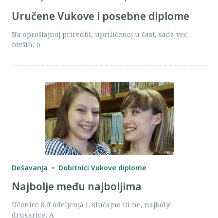
Uručene Vukove i posebne diplome
Na oproštajnoj priredbi, upriličenoj u čast, sada već
bivših, o
Dešavanja
Dobitnici Vukove diplome
Najbolje među najboljima
Učenice 8.d odeljenja i, slučajno ili ne, najbolje
drugarice, A