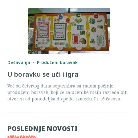
Dešavanja
Produženi boravak
U boravku se uči i igra
Već od četvrtog dana septembra sa radom počinje
produženi boravak, koji će za učenike nižih razreda biti
otvoren od ponedeljka do petka između 7 i 16 časova.
POSLEDNJE NOVOSTI