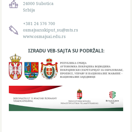
24000 Subotica
Srbija
+381 24 576 700
osmajsanskiput_su@mts.rs
www.osmajsai.edu.rs
IZRADU VEB-SAJTA SU PODRŽALI: