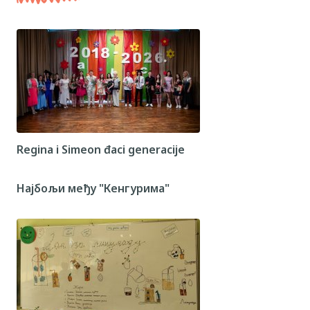
Regina i Simeon đaci generacije
Најбољи међу "Кенгурима"