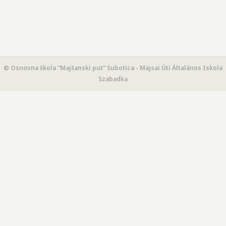
© Osnovna škola "Majšanski put" Subotica - Majsai Úti Általános Iskola
Szabadka