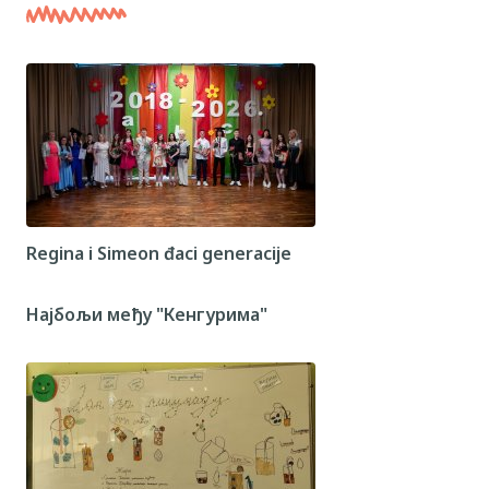
Regina i Simeon đaci generacije
Најбољи међу "Кенгурима"