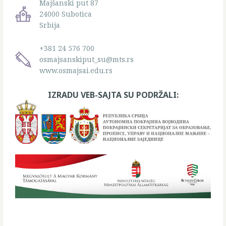
Majšanski put 87
24000 Subotica
Srbija
+381 24 576 700
osmajsanskiput_su@mts.rs
www.osmajsai.edu.rs
IZRADU VEB-SAJTA SU PODRŽALI: