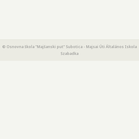
© Osnovna škola "Majšanski put" Subotica - Majsai Úti Általános Iskola
Szabadka