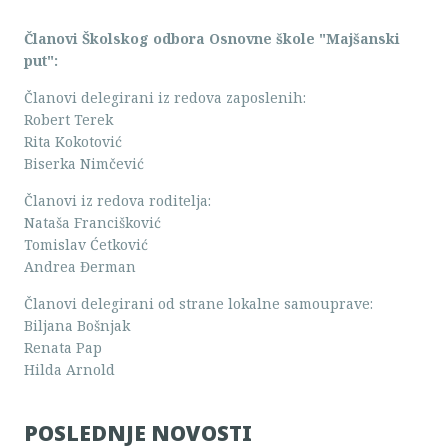
Članovi Školskog odbora Osnovne škole "Majšanski
put":
Članovi delegirani iz redova zaposlenih:
Robert Terek
Rita Kokotović
Biserka Nimčević
Članovi iz redova roditelja:
Nataša Francišković
Tomislav Ćetković
Andrea Đerman
Članovi delegirani od strane lokalne samouprave:
Biljana Bošnjak
Renata Pap
Hilda Arnold
POSLEDNJE NOVOSTI