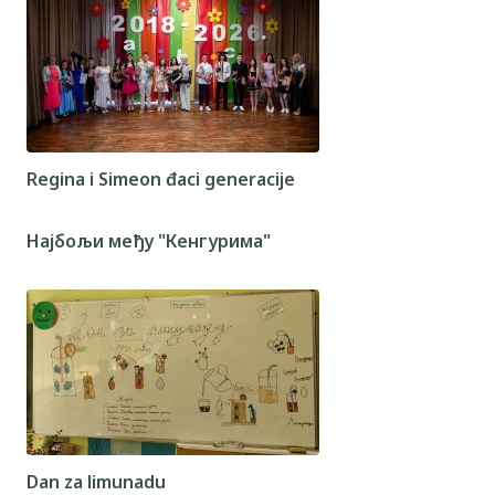
Regina i Simeon đaci generacije
Најбољи међу "Кенгурима"
Dan za limunadu