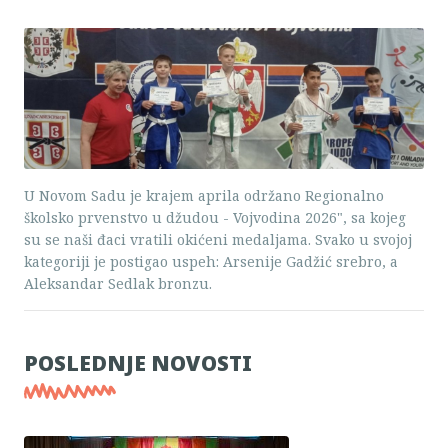
U Novom Sadu je krajem aprila održano Regionalno
školsko prvenstvo u džudou - Vojvodina 2026", sa kojeg
su se naši đaci vratili okićeni medaljama. Svako u svojoj
kategoriji je postigao uspeh: Arsenije Gadžić srebro, a
Aleksandar Sedlak bronzu.
POSLEDNJE NOVOSTI