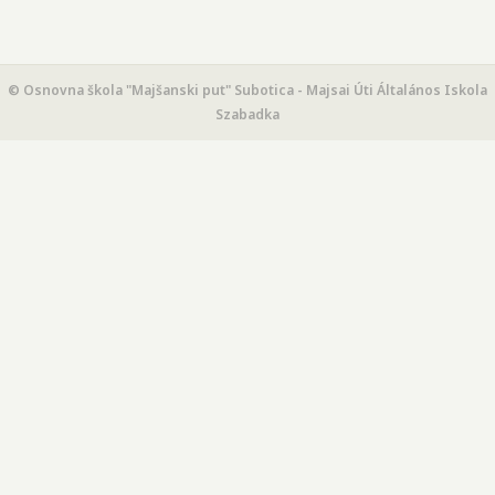
© Osnovna škola "Majšanski put" Subotica - Majsai Úti Általános Iskola
Szabadka