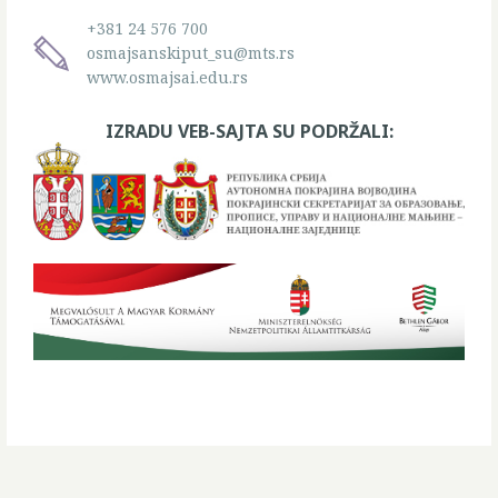
+381 24 576 700
osmajsanskiput_su@mts.rs
www.osmajsai.edu.rs
IZRADU VEB-SAJTA SU PODRŽALI: