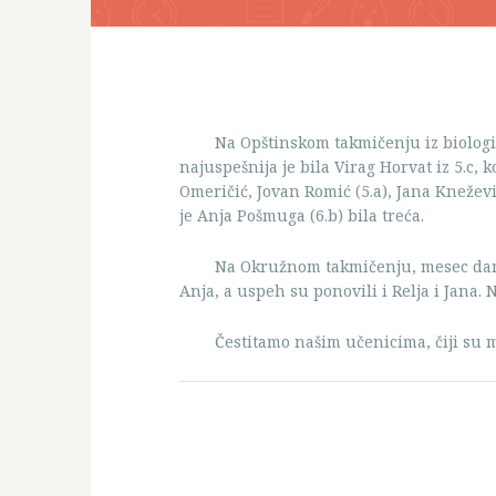
Na Opštinskom takmičenju iz biologij
najuspešnija je bila Virag Horvat iz 5.c, k
Omeričić, Jovan Romić (5.a), Jana Kneževi
je Anja Pošmuga (6.b) bila treća.
Na Okružnom takmičenju, mesec dana 
Anja, a uspeh su ponovili i Relja i Jana.
Čestitamo našim učenicima, čiji su me