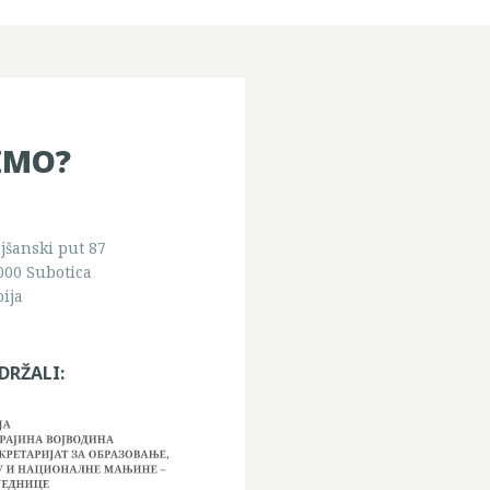
IMO?
jšanski put 87
000 Subotica
bija
DRŽALI: