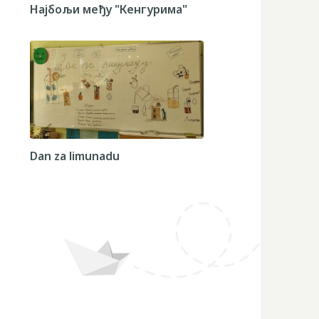
Најбољи међу "Кенгурима"
Dan za limunadu