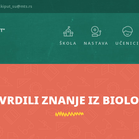
skiput_su@mts.rs
MAIN
NAVIGATION
ŠKOLA
NASTAVA
UČENIC
VRDILI ZNANJE IZ BIOLO