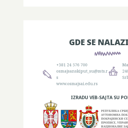
GDE SE NALAZ
+381 24 576 700
Ma
osmajsanskiput_su@mts.r
24
s
Sr
www.osmajsai.edu.rs
IZRADU VEB-SAJTA SU PO