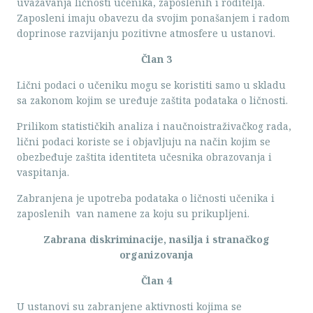
uvažavanja ličnosti učenika, zaposlenih i roditelja.
Zaposleni imaju obavezu da svojim ponašanjem i radom
doprinose razvijanju pozitivne atmosfere u ustanovi.
Član 3
Lični podaci o učeniku mogu se koristiti samo u skladu
sa zakonom kojim se uređuje zaštita podataka o ličnosti.
Prilikom statističkih analiza i naučnoistraživačkog rada,
lični podaci koriste se i objavljuju na način kojim se
obezbeđuje zaštita identiteta učesnika obrazovanja i
vaspitanja.
Zabranjena je upotreba podataka o ličnosti učenika i
zaposlenih van namene za koju su prikupljeni.
Zabrana diskriminacije, nasilja i stranačkog
organizovanja
Član 4
U ustanovi su zabranjene aktivnosti kojima se