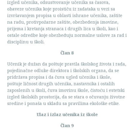
izgled učenika, odsustvovanje učenika sa časova,
obaveze učenika koje proističu iz zadataka u vezi sa
izvršavanjem propisa u oblasti ishrane učenika, zaštite
na radu, protivpožarne zaštite, obezbeđenja imovine,
prijema i kretanja stranaca i drugih lica u školi, kao i
ostale odredbe koje obezbeđuju normalne uslove za rad i
disciplinu u školi.
Član 8
Učenik je dužan da poštuje pravila školskog života i rada,
pojedinačne odluke direktora i školskih organa, da se
pridržava propisa i da čuva ugled učenika i škole,
poštuje ličnost drugih učenika, nastavnika i ostalih
zaposlenih u školi, čuva imovinu škole, čistoću i estetski
izgled školskih prostorija, da se stara o očuvanju životne
sredine i ponaša u skladu sa pravilima ekološke etike.
Ulaz i izlaz učenika iz škole
Član 9