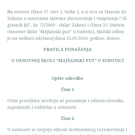
Na osnovu člana 57. stav 1. tačka 1, a u vezi sa članom 43.
Zakona o osnovama sistema obrazovanja i vaspitanja ("Sl.
glasnik RS", br. 72/2009 - dalje: Zakon) i člana 35. Statuta
Osnovne škole
"Majšanski put” u Subotici, školski odbor
je na sednici održanoj dana 21.09.2010. godine, doneo
PRAVILA PONAŠANJA
U OSNOVNOJ ŠKOLI “MAJŠANSKI PUT” U SUBOTICI
Opšte odredbe
Član 1
Ovim pravilima uređuju se ponašanje i odnosi učenika,
zaposlenih i roditelja u ustanovi.
Član 2
U ustanovi se neguju odnosi međusobnog razumevanja i