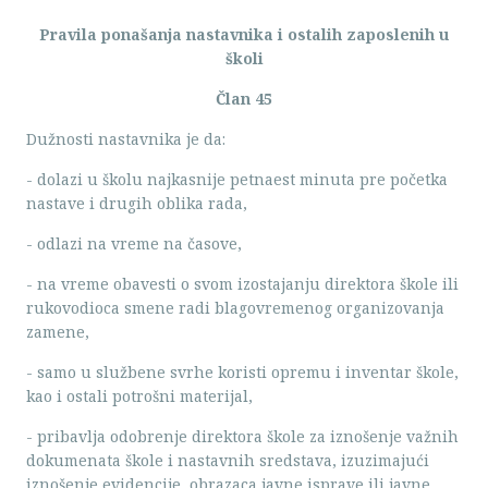
Pravila ponašanja nastavnika i ostalih zaposlenih u
školi
Član 45
Dužnosti nastavnika je da:
- dolazi u školu najkasnije petnaest minuta pre početka
nastave i drugih oblika rada,
- odlazi na vreme na časove,
- na vreme obavesti o svom izostajanju direktora škole ili
rukovodioca smene radi blagovremenog organizovanja
zamene,
- samo u službene svrhe koristi opremu i inventar škole,
kao i ostali potrošni materijal,
- pribavlja odobrenje direktora škole za iznošenje važnih
dokumenata škole i nastavnih sredstava, izuzimajući
iznošenje evidencije, obrazaca javne isprave ili javne