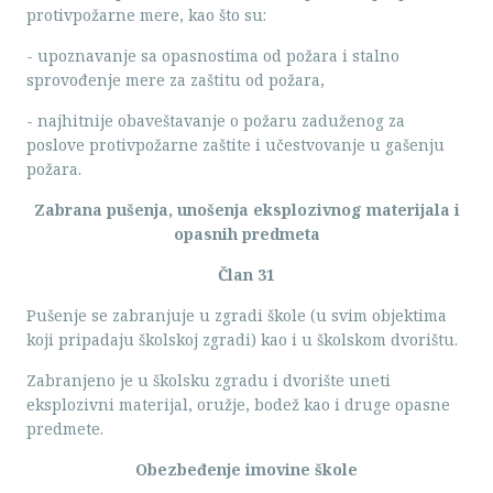
protivpožarne mere, kao što su:
- upoznavanje sa opasnostima od požara i stalno
sprovođenje mere za zaštitu od požara,
- najhitnije obaveštavanje o požaru zaduženog za
poslove protivpožarne zaštite i učestvovanje u gašenju
požara.
Zabrana pušenja, unošenja eksplozivnog materijala i
opasnih predmeta
Član 31
Pušenje se zabranjuje u zgradi škole (u svim objektima
koji pripadaju školskoj zgradi) kao i u školskom dvorištu.
Zabranjeno je u školsku zgradu i dvorište uneti
eksplozivni materijal, oružje, bodež kao i druge opasne
predmete.
Obezbeđenje imovine škole