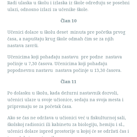
Radi ulaska u školu i izlaska iz škole određuju se posebni
ulazi, odnosno izlazi za učenike škole.
Član 10
Učenici dolaze u školu
deset
minuta pre početka prvog
časa, a napuštaju krug škole odmah čim se za njih
nastava završi.
Učenicima koji pohađaju nastavu pre podne nastava
počinje u 7,30 časova. Učenicima koji pohađaju
popodnevnu nastavu nastava počinje u 13,30 časova.
Član 11
Po dolasku u školu, kada dežurni nastavnik dozvoli,
učenici ulaze u svoje učionice, sedaju na svoja mesta i
pripremaju se za početak časa.
Ako se čas ne održava u učionici već u fiskulturnoj sali,
školskoj radionici ili kabinetu za biologiju, hemiju i sl.,
učenici dolaze ispred prostorije u kojoj će se održati čas i