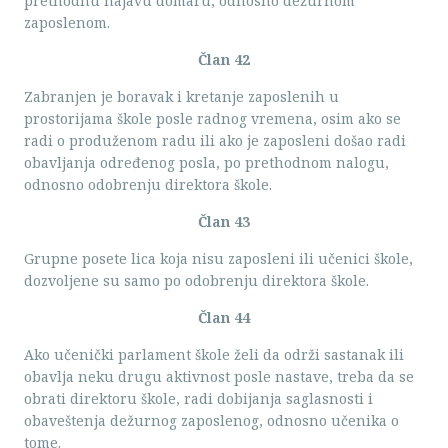
prethodnu najavu domaru, odnosno dežurnom
zaposlenom.
Član 42
Zabranjen je boravak i kretanje zaposlenih u
prostorijama škole posle radnog vremena, osim ako se
radi o produženom radu ili ako je zaposleni došao radi
obavljanja određenog posla, po prethodnom nalogu,
odnosno odobrenju direktora škole.
Član 43
Grupne posete lica koja nisu zaposleni ili učenici škole,
dozvoljene su samo po odobrenju direktora škole.
Član 44
Ako učenički parlament škole želi da održi sastanak ili
obavlja neku drugu aktivnost posle nastave, treba da se
obrati direktoru škole, radi dobijanja saglasnosti i
obaveštenja dežurnog zaposlenog, odnosno učenika o
tome.