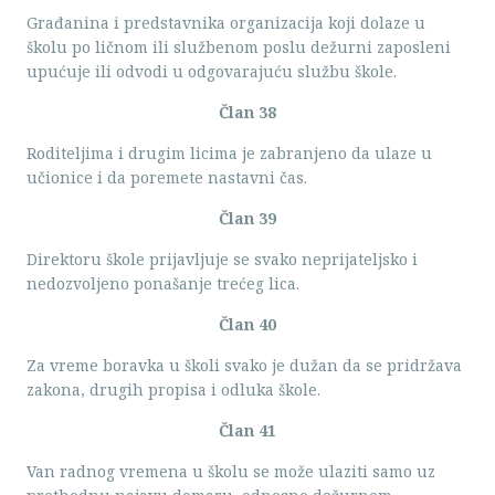
Građanina i predstavnika organizacija koji dolaze u
školu po ličnom ili službenom poslu dežurni zaposleni
upućuje ili odvodi u odgovarajuću službu škole.
Član 38
Roditeljima i drugim licima je zabranjeno da ulaze u
učionice i da poremete nastavni čas.
Član 39
Direktoru škole prijavljuje se svako neprijateljsko i
nedozvoljeno ponašanje trećeg lica.
Član 40
Za vreme boravka u školi svako je dužan da se pridržava
zakona, drugih propisa i odluka škole.
Član 41
Van radnog vremena u školu se može ulaziti samo uz