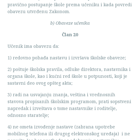
pravično postupanje škole prema učeniku i kada povredi
obavezu utvrđenu Zakonom.
b) Obaveze učenika
Član 20
Učenik ima obavezu da:
1) redovno pohađa nastavu i izvršava školske obaveze;
2) poštuje školska pravila, odluke direktora, nastavnika i
organa škole,
kao i kućni red škole u potpunosti, koji je
sastavni deo ovog opšteg akta;
3) radi na usvajanju znanja, veština i vrednosnih
stavova propisanih školskim programom, prati sopstveni
napredak i izveštava o tome nastavnike i roditelje,
odnosno staratelje;
4) ne ometa izvođenje nastave (zabrana upotrebe
mobilnog telefona ili drugog elektronskog uređaja) i ne