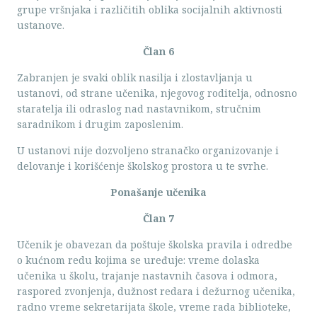
grupe vršnjaka i različitih oblika socijalnih aktivnosti
ustanove.
Član 6
Zabranjen je svaki oblik nasilja i zlostavljanja u
ustanovi, od strane učenika, njegovog roditelja, odnosno
staratelja ili odraslog nad nastavnikom, stručnim
saradnikom i drugim zaposlenim.
U ustanovi nije dozvoljeno stranačko organizovanje i
delovanje i korišćenje školskog prostora u te svrhe.
Ponašanje učenika
Član 7
Učenik je obavezan da poštuje školska pravila i odredbe
o kućnom redu kojima se uređuje: vreme dolaska
učenika u školu, trajanje nastavnih časova i odmora,
raspored zvonjenja, dužnost redara i dežurnog učenika,
radno vreme sekretarijata škole, vreme rada biblioteke,