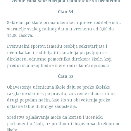
Vreme rada sekretarijata i biblioteke sa učenicima
Član 34
Sekretarijat škole prima učenike i njihove roditelje odn.
staratelje svakog radnog dana u vremenu od 8,00 do
14,00 časova.
Eventualni sporovi između osoblja sekretarijata i
učenika kao i roditelja ili staratelja prijavljuju se
direktoru, odnosno pomoćniku direktora škole, koji
preduzima neophodne mere radi okončanja spora.
Član 35
Obaveštenja učenicima škole daju se preko školske
razglasne stanice, po pravilu, za vreme odmora ili na
drugi pogodan način, kao što su obaveštenja preko
oglasne table ili knjige saopštenja.
Sredstva oglašavanja može da koristi i učenički
parlament u školi, uz prethodni dogovor sa direktorom
škole.