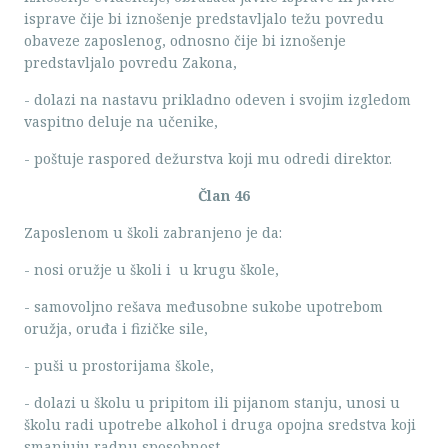
isprave čije bi iznošenje predstavljalo težu povredu
obaveze zaposlenog, odnosno čije bi iznošenje
predstavljalo povredu Zakona,
- dolazi na nastavu prikladno odeven i svojim izgledom
vaspitno deluje na učenike,
- poštuje raspored dežurstva koji mu odredi direktor.
Član 46
Zaposlenom u školi zabranjeno je da:
- nosi oružje u školi i u krugu škole,
- samovoljno rešava međusobne sukobe upotrebom
oružja, oruđa i fizičke sile,
- puši u prostorijama škole,
- dolazi u školu u pripitom ili pijanom stanju, unosi u
školu radi upotrebe alkohol i druga opojna sredstva koji
smanjuju radnu sposobnost,