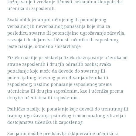
kažnjavanje i vređanje ličnosti, seksualna zloupotreba
učenika ili zaposlenih.
Svaki oblik jedanput učinjenog ili ponovljenog
verbalnog ili neverbalnog ponašanja koje ima za
posledicu stvarno ili potencijalno ugrožavanje zdravlja,
razvoja i dostojanstva ličnosti učenika ili zaposlenog
jeste nasilje, odnosno zlostavljanje.
Fizičko nasilje predstavlja fizičko kažnjavanje učenika od
strane zaposlenih i drugih odraslih osoba; svako
ponašanje koje može da dovede do stvarnog ili
potencijalnog telesnog povređivanja učenika ili
zaposlenog; nasilno ponašanje zaposlenog prema
učenicima ili drugim zaposlenim, kao i učenika prema
drugim učenicima ili zaposlenim.
Psihičko nasilje je ponašanje koje dovodi do trenutnog ili
trajnog ugrožavanja psihičkog i emocionalnog zdravlja i
dostojanstva učenika ili zaposlenog.
Socijalno nasilje predstavlja isključivanje učenika iz