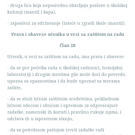
- druga lica koja neposredno obavljaju poslove u školskoj
kuhinji (mantil i kapa),
- zaposleni za održavanje čistoće u zgradi škole (mantil).
Prava i obaveze učenika u vezi sa zaštitom na radu
Član 28
Učenik, u vezi sa zaštitom na radu, ima prava i obaveze:
- da se pre početka rada u školskoj radionici, hemijskoj
laboratoriji i drugim mestima gde može doći do povrede,
upozna sa opasnostima i da bude upoznat sa merama
zaštite,
- da se služi ličnim zaštitnim sredstvima, prikladnom
ličnom odećom i obućom i opremom za odgovarajuće
zadatke, namenski ih koristi i pravilno rukuje njima, i
održava ih u ispravnom stanju,
- da sa potrebnom pažnjom izvrši zadatke radi