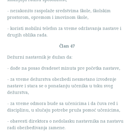
- nezakonito raspolaže sredstvima škole, školskim
prostorom, opremom i imovinom škole,
- koristi mobilni telefon za vreme održavanja nastave i
drugih oblika rada.
Član 47
Dežurni nastavnik je dužan da:
- dođe na posao dvadeset minuta pre početka nastave,
- za vreme dežurstva obezbedi nesmetano izvođenje
nastave i stara se o ponašanju učenika u toku svog
dežurstva,
- za vreme odmora bude sa učenicima i da čuva red i
disciplinu, u slučaju potrebe pruža pomoć učenicima,
- obavesti direktora o nedolasku nastavnika na nastavu
radi obezbeđivanja zamene.