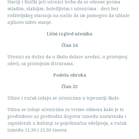
Stariji i fizički jači učenici treba da se odnose prema
mlađim, slabijim, bolešljivim i učenicima - deci bez
roditeljskog staranja na način da im pomognu da ublaže
njihovo takvo stanje.
Lični izgled učenika
Član 24
Učenici su dužni da u školu dolaze uredni, u pristojnoj
odeći, sa pristojnim frizurama.
Podela obroka
Član 25
Užine i ručak izdaju se učenicima u trpezariji škole.
Užina se izdaje učenicima za vreme odmora kako je to
predviđeno uz prethodni dogovor između nastavnika i
zaposlenih u kuhinji za pojedinačna odeljenja, a ručak
između 11,30 i 13,30 časova.