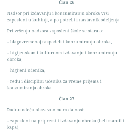
Član 26
Nadzor pri izdavanju i konzumiranju obroka vrši
zaposleni u kuhinji, a po potrebi i nastavnik odeljenja.
Pri vršenju nadzora zaposleni škole se stara o:
- blagovremenoj raspodeli i konzumiranju obroka,
- higijenskom i kulturnom izdavanju i konzumiranju
obroka,
- higijeni učenika,
- redu i disciplini učenika za vreme prijema i
konzumiranja obroka.
Član 27
Radnu odeću obavezno mora da nosi:
- zaposleni na pripremi i izdavanju obroka (beli mantil i
kapa),