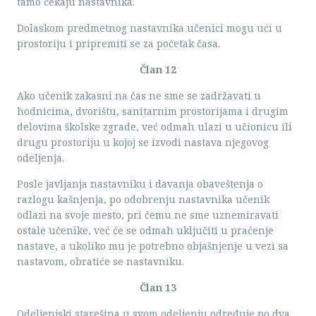
tamo čekaju nastavnika.
Dolaskom predmetnog nastavnika učenici mogu ući u
prostoriju i pripremiti se za početak časa.
Član 12
Ako učenik zakasni na čas ne sme se zadržavati u
hodnicima, dvorištu, sanitarnim prostorijama i drugim
delovima školske zgrade, već odmah ulazi u učionicu ili
drugu prostoriju u kojoj se izvodi nastava njegovog
odeljenja.
Posle javljanja nastavniku i davanja obaveštenja o
razlogu kašnjenja, po odobrenju nastavnika učenik
odlazi na svoje mesto, pri čemu ne sme uznemiravati
ostale učenike, već će se odmah uključiti u praćenje
nastave, a ukoliko mu je potrebno objašnjenje u vezi sa
nastavom, obratiće se nastavniku.
Član 13
Odeljenjski starešina u svom odeljenju određuje po dva