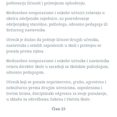
poštovanju ličnosti i pristojnom ophođenju.
Međusobne nesporazume i sukobe učenici rešavaju u
okviru odeljenske zajednice, uz posredovanje
odeljenjskog starešine, psihologa, odnosno pedagoga ili
dežurnog nastavnikа.
Učenik je dužan da poštuje ličnost drugih učenika,
nastavnika i ostalih zaposlenih u školi i pristojno se
ponaša prema njima.
Međusobne nesporazume i sukobe učenika i nastavnika
rešava direktor škole u saradnji sa školskim psihologom,
odnosno pedagogom.
Učenik koji se ponaša neprimereno, grubo, agresivno i
nekulturno prema drugim učenicima, zaposlenima i
trećim licima, disciplinski odgovara za svoje ponašanje,
u skladu sa odredbama Zakona i Statuta škole.
Član 23