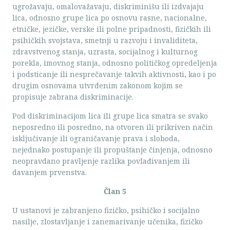
ugrožavaju, omalovažavaju, diskriminišu ili izdvajaju
lica, odnosno grupe lica po osnovu rasne, nacionalne,
etničke, jezičke, verske ili polne pripadnosti, fizičkih ili
psihičkih svojstava, smetnji u razvoju i invaliditeta,
zdravstvenog stanja, uzrasta, socijalnog i kulturnog
porekla, imovnog stanja, odnosno političkog opredeljenja
i podsticanje ili nesprečavanje takvih aktivnosti, kao i po
drugim osnovama utvrđenim zakonom kojim se
propisuje zabrana diskriminacije.
Pod diskriminacijom lica ili grupe lica smatra se svako
neposredno ili posredno, na otvoren ili prikriven način
isključivanje ili ograničavanje prava i sloboda,
nejednako postupanje ili propuštanje činjenja, odnosno
neopravdano pravljenje razlika povlađivanjem ili
davanjem prvenstva.
Član 5
U ustanovi je zabranjeno fizičko, psihičko i socijalno
nasilje, zlostavljanje i zanemarivanje učenika, fizičko