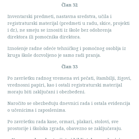
Član 32
Inventarski predmeti, nastavna sredstva, učila i
registraturski materijal (predmeti u radu, skice, projekti
i dr.), ne smeju se iznositi iz škole bez odobrenja
direktora ili pomoćnika direktora.
Iznošenje radne odeće tehničkog i pomoćnog osoblja iz
kruga škole dozvoljeno je samo radi pranja.
Član 33
Po završetku radnog vremena svi pečati, štambilji, žigovi,
vrednosni papiri, kao i ostali registraturski materijal
moraju biti zaključani i obezbeđeni.
Naročito se obezbeđuju dnevnici rada i ostala evidencija
o učenicima i zaposlenima.
Po završetku rada kase, ormari, plakari, stolovi, sve
prostorije i školska zgrada, obavezno se zaključavaju.