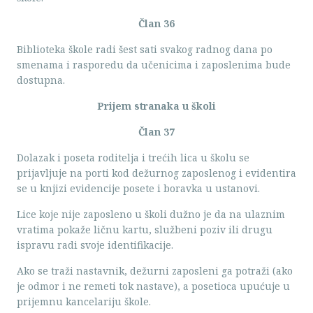
Član 36
Biblioteka škole radi šest sati svakog radnog dana po
smenama i rasporedu da učenicima i zaposlenima bude
dostupna.
Prijem stranaka u školi
Član 37
Dolazak i poseta roditelja i trećih lica u školu se
prijavljuje na porti kod dežurnog zaposlenog i evidentira
se u knjizi evidencije posete i boravka u ustanovi.
Lice koje nije zaposleno u školi dužno je da na ulaznim
vratima pokaže ličnu kartu, službeni poziv ili drugu
ispravu radi svoje identifikacije.
Ako se traži nastavnik, dežurni zaposleni ga potraži (ako
je odmor i ne remeti tok nastave), a posetioca upućuje u
prijemnu kancelariju škole.