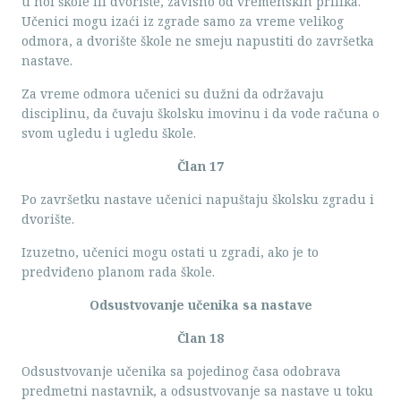
u hol škole ili dvorište, zavisno od vremenskih prilika.
Učenici mogu izaći iz zgrade samo za vreme velikog
odmora, a dvorište škole ne smeju napustiti do završetka
nastave.
Za vreme odmora učenici su dužni da održavaju
disciplinu, da čuvaju školsku imovinu i da vode računa o
svom ugledu i ugledu škole.
Član 17
Po završetku nastave učenici napuštaju školsku zgradu i
dvorište.
Izuzetno, učenici mogu ostati u zgradi, ako je to
predviđeno planom rada škole.
Odsustvovanje učenika sa nastave
Član 18
Odsustvovanje učenika sa pojedinog časa odobrava
predmetni nastavnik, a odsustvovanje sa nastave u toku