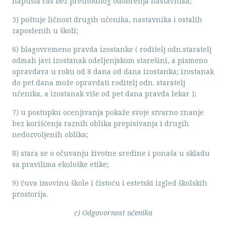
napušta čas bez prethodnog odobrenja nastavnika;
5) poštuje ličnost drugih učenika, nastavnika i ostalih
zaposlenih u školi;
6) blagovremeno pravda izostanke ( roditelj odn.staratelj
odmah javi izostanak odeljenjskom starešini, a pismeno
opravdava u roku od 8 dana od dana izostanka; izostanak
do pet dana može opravdati roditelj odn. staratelj
učenika, a izostanak više od pet dana pravda lekar );
7) u postupku ocenjivanja pokaže svoje stvarno znanje
bez korišćenja raznih oblika prepisivanja i drugih
nedozvoljenih oblika;
8) stara se o očuvanju životne sredine i ponaša u skladu
sa pravilima ekološke etike;
9) čuva imovinu škole i čistoću i estetski izgled školskih
prostorija.
c) Odgovornost učenika