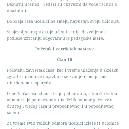
Dežurni učenici - redari su obavezni da vode računa o
disciplini.
Do kraja časa učenici ne smeju napuštati svoju učionicu.
Svojevoljno napuštanje učionice nije dozvoljeno i
podleže izricanju odgovarajuće pedagoške mere.
Početak i završetak nastave
Član 16
Početak i završetak časa, kao i vreme ulaženja u školsku
zgradu i učionice objavljuje se zvonjenjem, prema
utvrđenom rasporedu.
Između časova odmori traju pet minuta, s tim što veliki
odmor traje petnaest minuta. Veliki odmor je između
drugog i trećeg časa u prepodnevnoj i u popodnevnoj
smeni.
Za vreme svih velikih odmora učenici izlaze iz učionice