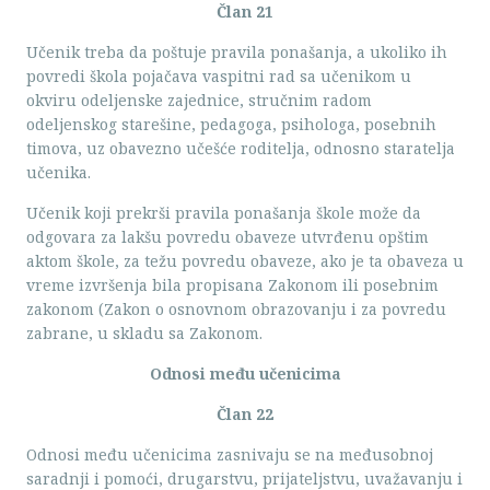
Član 21
Učenik treba da poštuje pravila ponašanja, a ukoliko ih
povredi škola pojačava vaspitni rad sa učenikom u
okviru odeljenske zajednice, stručnim radom
odeljenskog starešine, pedagoga, psihologa, posebnih
timova, uz obavezno učešće roditelja, odnosno staratelja
učenika.
Učenik koji prekrši pravila ponašanja škole može da
odgovara za lakšu povredu obaveze utvrđenu opštim
aktom škole, za težu povredu obaveze, ako je ta obaveza u
vreme izvršenja bila propisana Zakonom ili posebnim
zakonom (Zakon o osnovnom obrazovanju i za povredu
zabrane, u skladu sa Zakonom.
Odnosi među učenicima
Član 22
Odnosi među učenicima zasnivaju se na međusobnoj
saradnji i pomoći, drugarstvu, prijateljstvu, uvažavanju i