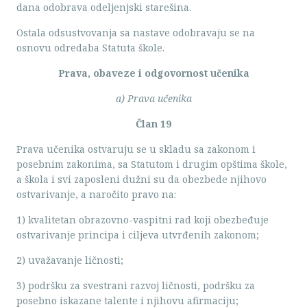
dana odobrava odeljenjski starešina.
Ostala odsustvovanja sa nastave odobravaju se na
osnovu odredaba Statuta škole.
Prava, obaveze i odgovornost učenika
a) Prava učenika
Član 19
Prava učenika ostvaruju se u skladu sa zakonom i
posebnim zakonima, sa Statutom i drugim opštima škole,
a škola i svi zaposleni dužni su da obezbede njihovo
ostvarivanje, a naročito pravo na:
1) kvalitetan obrazovno-vaspitni rad koji obezbeđuje
ostvarivanje principa i ciljeva utvrđenih zakonom;
2) uvažavanje ličnosti;
3) podršku za svestrani razvoj ličnosti, podršku za
posebno iskazane talente i njihovu afirmaciju;