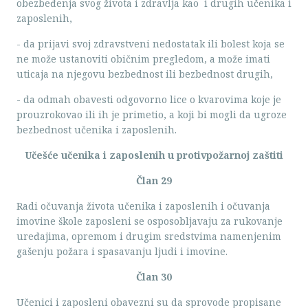
obezbeđenja svog života i zdravlja kao i drugih učenika i
zaposlenih,
- da prijavi svoj zdravstveni nedostatak ili bolest koja se
ne može ustanoviti običnim pregledom, a može imati
uticaja na njegovu bezbednost ili bezbednost drugih,
- da odmah obavesti odgovorno lice o kvarovima koje je
prouzrokovao ili ih je primetio, a koji bi mogli da ugroze
bezbednost učenika i zaposlenih.
Učešće učenika i zaposlenih u protivpožarnoj zaštiti
Član 29
Radi očuvanja života učenika i zaposlenih i očuvanja
imovine škole zaposleni se osposobljavaju za rukovanje
uređajima, opremom i drugim sredstvima namenjenim
gašenju požara i spasavanju ljudi i imovine.
Član 30
Učenici i zaposleni obavezni su da sprovode propisane