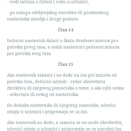
- vodi računa o čistoći i redu u učionici,
- po nalogu odeljenjskog starešine ili predmetnog
nastavnika obavlja i druge poslove.
Član 14
Dežurni nastavnik dolazi u školu dvadeset minuta pre
početka prvog časa, a ostali nastavnici petnaest minuta
pre početka svog časa.
Član 15
Ako nastavnik zakasni i ne dođe na čas pet minuta od
početka časa, dežurni učenik - redar obaveštava
direktora ili njegovog pomoćnika o tome, a ako njih nema
- sekretara ili nekog od nastavnika.
Do dolaska nastavnika ili njegovog zamenika, učenici
ostaju u učionici i pripremaju se za čas.
Ako nastavnik ne dođe, a zamena se ne može obezbediti,
učenici ostaju u učionici i pripremaju se za naredni čas.