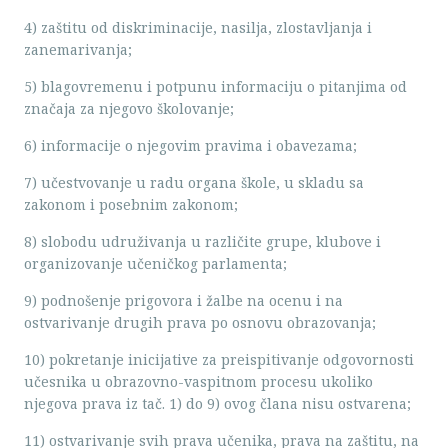
4) zaštitu od diskriminacije, nasilja, zlostavljanja i
zanemarivanja;
5) blagovremenu i potpunu informaciju o pitanjima od
značaja za njegovo školovanje;
6) informacije o njegovim pravima i obavezama;
7) učestvovanje u radu organa škole, u skladu sa
zakonom i posebnim zakonom;
8) slobodu udruživanja u različite grupe, klubove i
organizovanje učeničkog parlamenta;
9) podnošenje prigovora i žalbe na ocenu i na
ostvarivanje drugih prava po osnovu obrazovanja;
10) pokretanje inicijative za preispitivanje odgovornosti
učesnika u obrazovno-vaspitnom procesu ukoliko
njegova prava iz tač. 1) do 9) ovog člana nisu ostvarena;
11) ostvarivanje svih prava učenika, prava na zaštitu, na