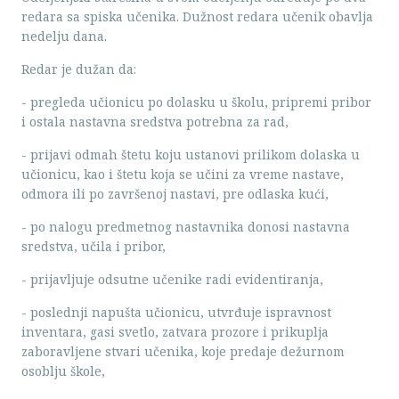
redara sa spiska učenika. Dužnost redara učenik obavlja
nedelju dana.
Redar je dužan da:
- pregleda učionicu po dolasku u školu, pripremi pribor
i ostala nastavna sredstva potrebna za rad,
- prijavi odmah štetu koju ustanovi prilikom dolaska u
učionicu, kao i štetu koja se učini za vreme nastave,
odmora ili po završenoj nastavi, pre odlaska kući,
- po nalogu predmetnog nastavnika donosi nastavna
sredstva, učila i pribor,
- prijavljuje odsutne učenike radi evidentiranja,
- poslednji napušta učionicu, utvrđuje ispravnost
inventara, gasi svetlo, zatvara prozore i prikuplja
zaboravljene stvari učenika, koje predaje dežurnom
osoblju škole,