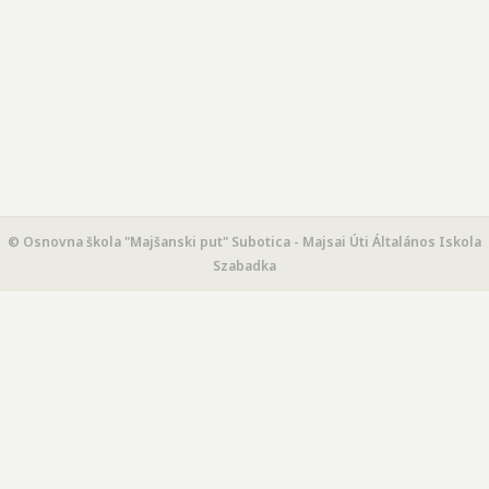
© Osnovna škola "Majšanski put" Subotica - Majsai Úti Általános Iskola
Szabadka