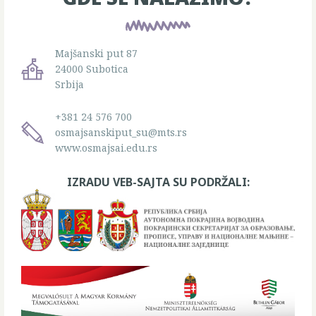
Majšanski put 87
24000 Subotica
Srbija
+381 24 576 700
osmajsanskiput_su@mts.rs
www.osmajsai.edu.rs
IZRADU VEB-SAJTA SU PODRŽALI: