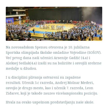
Na novosadskom Spensu otvorena je 10. jubilarna
Sportska olimpijada školske omladine Vojvodine (SOŠOV).
Već prvog dana naši učenici Arsenije Gadžić (4.a) i
Aleksej Sedlak(4.a) izašli su na bolirište i osvojili srebrne
medalje u džudou.
I u disciplini plivanja ostvareni su zapažene
rezultati. Učenik 5.c razreda, Andrej Molnar Međeri,
osvojio je drugo mesto, kao i učenik 7. razreda, Leon
Ziđarev, koji je takođe zauzeo vicešampionsku poziciju.
Hvala na ovako uspešnom predstavljanju naše skole.